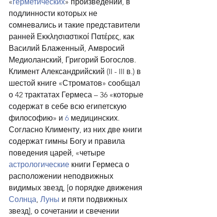
«
герметических
» произведений, в 
подлинности которых не 
сомневались и такие представители 
ранней Εκκλησιαστικοί Πατέρες, как 
Василий Блаженный, Амвросий 
Медиоланский, Григорий Богослов. 
Климент Александрийский (II - III в.) в 
шестой книге «Строматов» сообщал 
о 42 трактатах Гермеса – 36 «которые 
содержат в себе всю египетскую 
философию» и 
6
 медицинских. 
Согласно Клименту, из них две книги 
содержат гимны Богу и правила 
поведения царей, «четыре 
астрологические
 книги Гермеса о 
расположении неподвижных 
видимых звезд, [о порядке движения 
Солнца
, 
Луны
 и пяти подвижных 
звезд], о сочетании и свечении 