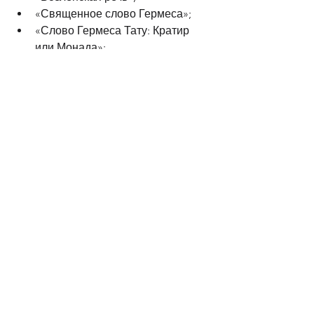
«Священное слово Гермеса»;
«Слово Гермеса Тату: Кратир 
или Монада»;
«Слово Гермеса сыну Тату о 
том, что невидимый Бог весьма 
явен»;
«О том, что благо в одном Боге и 
нигде больше»;
«О том, что величайшее зло для 
людей — неведение Бога»;
«О том, что ничто из сущностей 
не исчезает и что изменения 
напрасно именуют 
уничтожением и смертью»;
«О мышлении и ощущении»;
«Ключ Гермеса Трисмегиста»;
«Ум к Гермесу»;
«Слово Гермеса Трисмегиста 