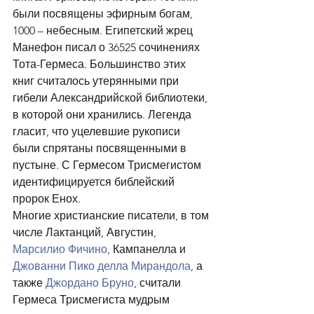
были посвящены эфирным богам, 
1000 – небесным. Египетский жрец 
Манефон писал о 36525 сочинениях 
Тота-Гермеса. Большинство этих 
книг считалось утерянными при 
гибели Александрийской библиотеки, 
в которой они хранились. Легенда 
гласит, что уцелевшие рукописи 
были спрятаны посвященными в 
пустыне. С Гермесом Трисмегистом 
идентифицируется библейский 
пророк Енох.
Многие христианские писатели, в том 
числе Лактанций, Августин, 
Марсилио Фичино
, Кампанелла и 
Джованни Пико делла Мирандола
, а 
также 
Джордано Бруно
, считали 
Гермеса Трисмегиста мудрым 