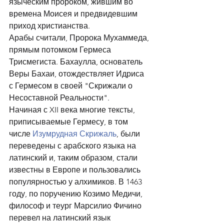
языческим пророком, жившим во 
времена Моисея и предвидевшим 
приход христианства.
Арабы считали, Пророка Мухаммеда, 
прямым потомком Гермеса 
Трисмегиста. Бахаулла, основатель 
Веры Бахаи, отождествляет Идриса 
с Гермесом в своей "Скрижали о 
Несоставной Реальности".
Начиная с XII века многие тексты, 
приписываемые Гермесу, в том 
числе 
Изумрудная Скрижаль
, были 
переведены с арабского языка на 
латинский и, таким образом, стали 
известны в Европе и пользовались 
популярностью у алхимиков. В 1463 
году, по поручению Козимо Медичи, 
философ и теург Марсилио Фичино 
перевел на латинский язык 