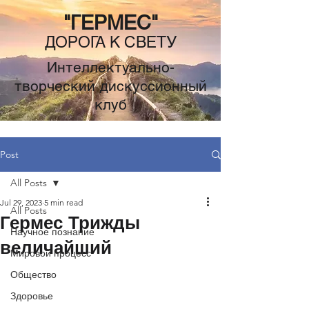
"ГЕРМЕС"
ДОРОГА К СВЕТУ
Интеллектуально-
творческий дискуссионный
клуб
Post
All Posts
Jul 29, 2023
5 min read
All Posts
Гермес Трижды
Научное познание
величайший
Мировой процесс
Общество
Здоровье