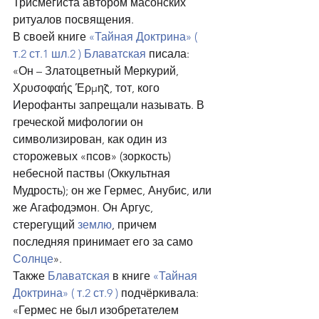
Трисмегиста автором масонских 
ритуалов посвящения.
В своей книге 
«Тайная Доктрина» ( 
т.2 ст.1 шл.2 )
Блаватская
 писала: 
«Он – Златоцветный Меркурий, 
Χρυσοφαής Έρμη̃ς, тот, кого 
Иерофанты запрещали называть. В 
греческой мифологии он 
символизирован, как один из 
сторожевых «псов» (зоркость) 
небесной паствы (Оккультная 
Мудрость); он же Гермес, Анубис, или 
же Агафодэмон. Он Аргус, 
стерегущий 
землю
, причем 
последняя принимает его за само 
Солнце
».
Также 
Блаватская
 в книге 
«Тайная 
Доктрина» ( т.2 ст.9 )
 подчёркивала: 
«Гермес не был изобретателем 