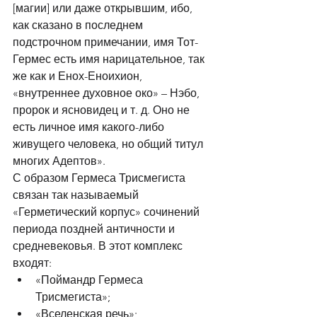
[магии] или даже открывшим, ибо, 
как сказано в последнем 
подстрочном примечании, имя Тот-
Гермес есть имя нарицательное, так 
же как и Енох-Еноихион, 
«внутреннее духовное око» – Нэбо, 
пророк и ясновидец и т. д. Оно не 
есть личное имя какого-либо 
живущего человека, но общий титул 
многих Адептов».
С образом Гермеса Трисмегиста 
связан так называемый 
«Герметический корпус» сочинений 
периода поздней античности и 
средневековья. В этот комплекс 
входят:
«Поймандр Гермеса 
Трисмегиста»;
«Вселенская речь»;