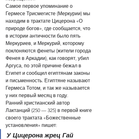
Самое первое упоминание о 
Гермесе Трисмегисте (Меркурии) мы 
находим в трактате Цицерона «О 
природе богов», где сообщается, что 
в истории античности было пять 
Меркуриев, и Меркурий, которому 
поклоняются фенеты (жители города 
Фенея в Аркадии), как говорят, убил 
Аргуса, по этой причине бежал в 
Египет и сообщил египтянам законы 
и письменность. Египтяне называют 
Гермеса Тотом, и так же называется 
у них первый месяц в году.
Ранний христианский автор 
Лактанций (250 — 325) в первой книге 
своего трактата «Божественные 
установления» пишет:
У Цицерона жрец Гай 