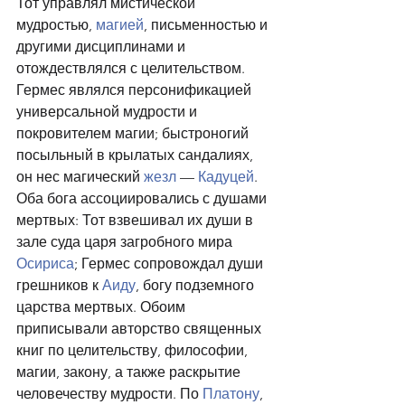
Тот управлял мистической 
мудростью, 
магией
, письменностью и 
другими дисциплинами и 
отождествлялся с целительством. 
Гермес являлся персонификацией 
универсальной мудрости и 
покровителем магии; быстроногий 
посыльный в крылатых сандалиях, 
он нес магический 
жезл
 — 
Кадуцей
. 
Оба бога ассоциировались с душами 
мертвых: Тот взвешивал их души в 
зале суда царя загробного мира 
Осириса
; Гермес сопровождал души 
грешников к 
Аиду
, богу подземного 
царства мертвых. Обоим 
приписывали авторство священных 
книг по целительству, философии, 
магии, закону, а также раскрытие 
человечеству мудрости. По 
Платону
, 