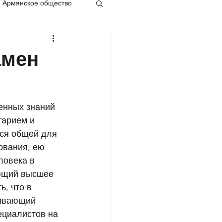
Армянское общество
амен
енных знаний 
тарием и 
тся общей для 
ования, ею 
овека в 
ающий высшее 
, что в 
живающий 
ециалистов на 