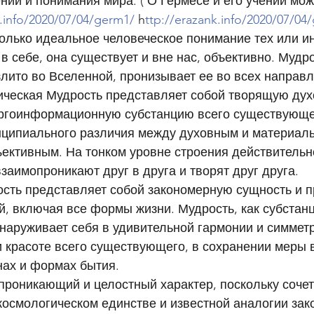
ий и понимания мира. ( О Гермесе и его учении мож
k.info/2020/07/04/germ1/ 
h
ttp://erazank.info/2020/07/04
только идеальное человеческое понимание тех или и
в себе, она существует и вне нас, объективно. Мудро
злито во Вселенной, пронизывает ее во всех направл
ическая Мудрость представляет собой творящую дух
ргоинформационную субстанцию всего существующег
нципиального различия между духовным и материаль
ективным. На тонком уровне строения действительн
заимопроникают друг в друга и творят друг друга. 
, включая все формы жизни. Мудрость, как субстанц
аруживает себя в удивительной гармонии и симметр
 красоте всего существующего, в сохранении меры в
нах и формах бытия. 
проникающий и целостный характер, поскольку сочет
осмологическом единстве и известной аналогии зак