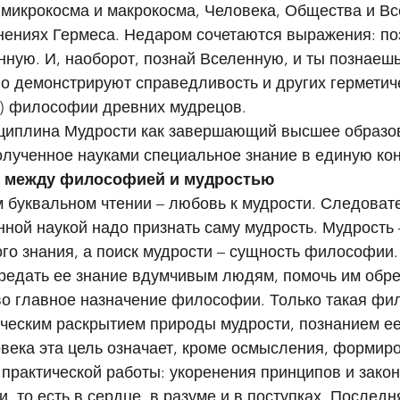
микрокосма и макрокосма, Человека, Общества и Вс
ениях Гермеса. Недаром сочетаются выражения: поз
ную. И, наоборот, познай Вселенную, и ты познаешь
о демонстрируют справедливость и других герметич
в) философии древних мудрецов. 
иплина Мудрости как завершающий высшее образов
олученное науками специальное знание в единую ко
 между философией и мудростью 
 буквальном чтении – любовь к мудрости. Следовате
ной наукой надо признать саму мудрость. Мудрость 
о знания, а поиск мудрости – сущность философии.
ередать ее знание вдумчивым людям, помочь им обре
ово главное назначение философии. Только такая фи
ическим раскрытием природы мудрости, познанием ее
овека эта цель означает, кроме осмысления, формир
практической работы: укоренения принципов и закон
, то есть в сердце, в разуме и в поступках. Последн