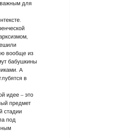
 важным для 
нтексте. 
ренческой 
арксизмом, 
решили 
ю вообще из 
мут бабушкины 
иками. А 
глубятся в 
й идее – это 
ный предмет 
й стадии 
ла под 
вным 