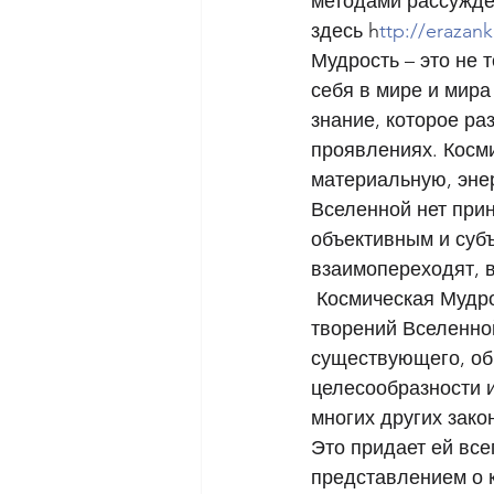
методами рассужден
здесь h
ttp://erazan
Мудрость – это не 
себя в мире и мира 
знание, которое ра
проявлениях. Косм
материальную, эне
Вселенной нет при
объективным и субъ
взаимопереходят, в
 Космическая Мудрость представляет собой закономерную сущность и причину 
творений Вселенной
существующего, обн
целесообразности и
многих других зако
Это придает ей все
представлением о к