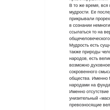
В то же время, вся
мудрости. Ее посл
прикрывали прорех
в сознании немног
ссылаться то на ве
общечеловеческого
Мудрость есть сущн
также природы чело
народов, есть вели
возможно духовное
сокровенного смыс
общества. Именно 
народами на фунда
Именно отсутствие 
унизительный «мас
превозносящие вели