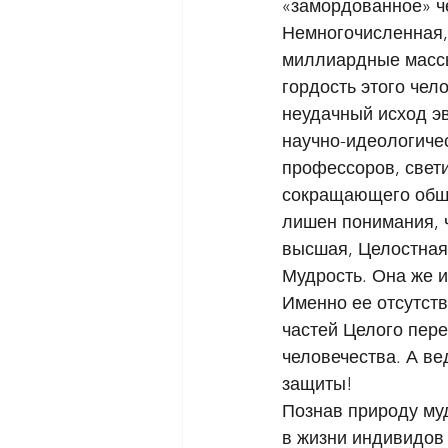
«замордованное» ч
Немногочисленная,
миллиардные массы
гордость этого чел
неудачный исход э
научно-идеологиче
профессоров, свети
сокращающего обще
лишен понимания, ч
высшая, Целостная,
Мудрость. Она же и
Именно ее отсутст
частей Целого пере
человечества. А ве
защиты! 
Познав природу муд
в жизни индивидов 