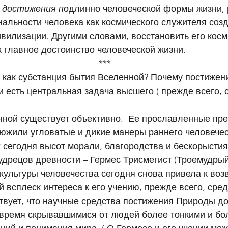
 достижения п
одлинно человеческой формы жизни, 
альности человека как космического служителя созд
вилизации. Другими словами, восстановить его косм
 главное достоинство человеческой жизни. 
                                                                        *** 
 как субстанция бытия Вселенной? Почему постижени
 есть центральная задача высшего ( прежде всего, с
нной существует объективно.  Ее прославленные пре
тюжили угловатые и дикие манеры раннего человечес
сегодня высот морали, благородства и бескорыстия
дрецов древности – Гермес Трисмегист (Троемудрый
культуры человечества сегодня снова привела к во
всплеск интереса к его учению, прежде всего, сред
ствует, что научные средства постижения Природы д
время скрывавшимися от людей более тонкими и бо