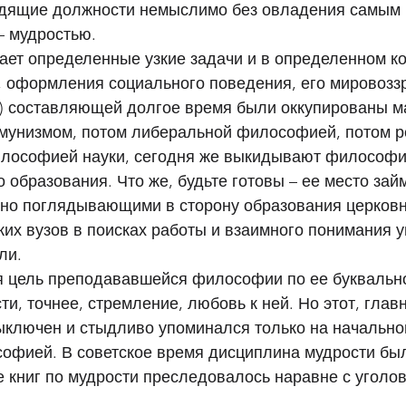
одящие должности немыслимо без овладения самым
– мудростью. 
ет определенные узкие задачи и в определенном ко
, оформления социального поведения, его мировозз
й) составляющей долгое время были оккупированы м
мунизмом, потом либеральной философией, потом 
илософией науки, сегодня же выкидывают философи
образования. Что же, будьте готовы – ее место зай
лчно поглядывающими в сторону образования церковн
их вузов в поисках работы и взаимного понимания у
ли. 
я цель преподававшейся философии по ее буквально
сти, точнее, стремление, любовь к ней. Но этот, глав
ключен и стыдливо упоминался только на начально
софией. В советское время дисциплина мудрости бы
е книг по мудрости преследовалось наравне с уголо