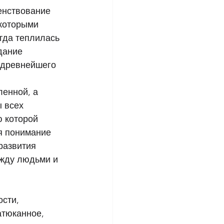
енствование 
которыми 
гда теплилась 
дание 
о древнейшего 
енной, а 
 всех 
 которой 
я понимание 
развития 
жду людьми и 
 
сти, 
атюканное, 