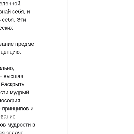
еленной, 
най себя, и 
 себя. Эти 
еских 
ание предмет 
нцепцию. 
льно, 
– высшая 
 Раскрыть 
сти мудрый 
лософия 
 принципов и 
ование 
ов мудрости в 
яя задача 