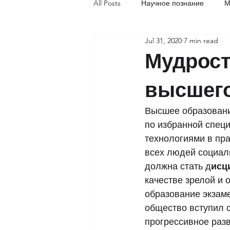
All Posts
Научное познание
М
Jul 31, 2020
7 min read
Социальная акупунктура
Об
Мудрост
высшего
Высшее образовани
по избранной специ
технологиями в пра
всех людей социал
должна стать д
исц
качестве зрелой и
образование экзаме
общество вступил 
прогрессивное раз