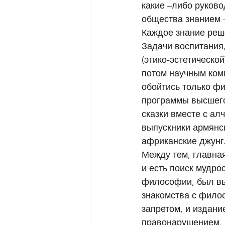
какие –либо руков
общества знанием 
Каждое знание реша
Задачи воспитания
(этико-эстетическо
потом научным ком
обойтись только ф
программы высшего 
сказки вместе с а
выпускники армянск
африканские джунг
Между тем, главна
и есть поиск мудро
философии, был вы
знакомства с фило
запретом, и издани
правонарушением. 