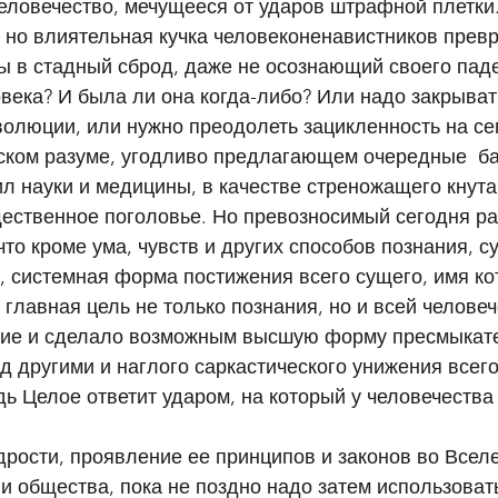
еловечество, мечущееся от ударов штрафной плетки.
 но влиятельная кучка человеконенавистников превр
 в стадный сброд, даже не осознающий своего паде
овека? И была ли она когда-либо? Или надо закрыват
волюции, или нужно преодолеть зацикленность на с
ском разуме, угодливо предлагающем очередные  ба
л науки и медицины, в качестве стреножащего кнута,
ственное поголовье. Но превозносимый сегодня ра
то кроме ума, чувств и других способов познания, с
 системная форма постижения всего сущего, имя ко
 главная цель не только познания, но и всей человеч
вие и сделало возможным высшую форму пресмыкате
д другими и наглого саркастического унижения всего
дь Целое ответит ударом, на который у человечества 
рости, проявление ее принципов и законов во Вселе
и общества, пока не поздно надо затем использовать