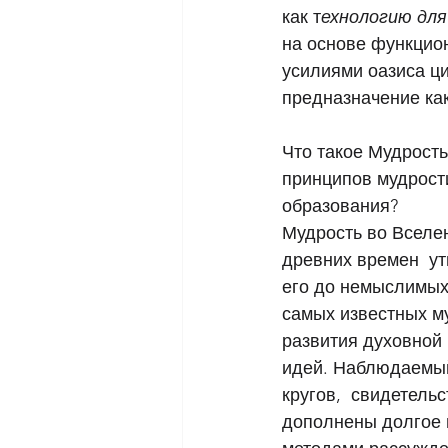
как т
ехнологию для
на основе функцион
усилиями оазиса ци
предназначение как
Что такое Мудрость
принципов мудрости
образования? 
Мудрость во Вселе
древних времен  у
его до немыслимых 
самых известных му
развития духовной 
идей. Наблюдаемый 
кругов,  свидетель
дополнены долгое 