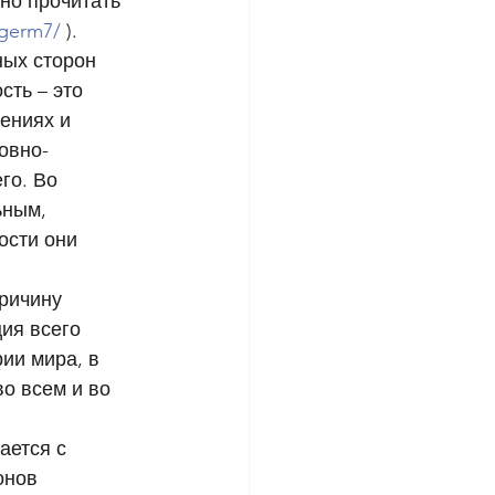
но прочитать 
/germ7/ 
). 
ных сторон 
сть – это 
ениях и 
овно-
о. Во 
ным, 
ости они 
ия всего 
ии мира, в 
о всем и во 
ается с 
онов 