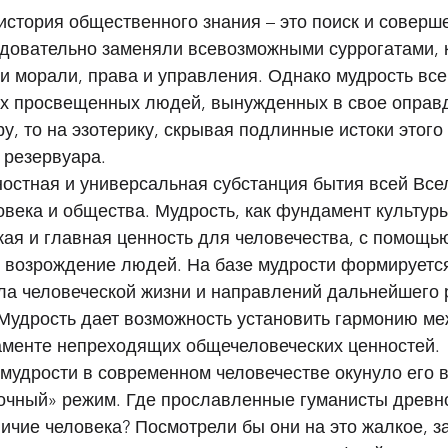
 история общественного знания – это поиск и соверш
едовательно заменяли всевозможными суррогатами, 
и морали, права и управления. Однако мудрость все
их просвещенных людей, вынужденных в свое оправ
ру, то на эзотерику, скрывая подлинные истоки этог
 резервуара. 
остная и универсальная субстанция бытия всей Всел
века и общества. Мудрость, как фундамент культуры
кая и главная ценность для человечества, с помощью
 возрождение людей. На базе мудрости формируетс
ла человеческой жизни и направлений дальнейшего 
Мудрость дает возможность установить гармонию ме
менте непреходящих общечеловеческих ценностей. 
мудрости в современном человечестве окунуло его в
очный» режим. Где прославленные гуманисты древно
чие человека? Посмотрели бы они на это жалкое, з