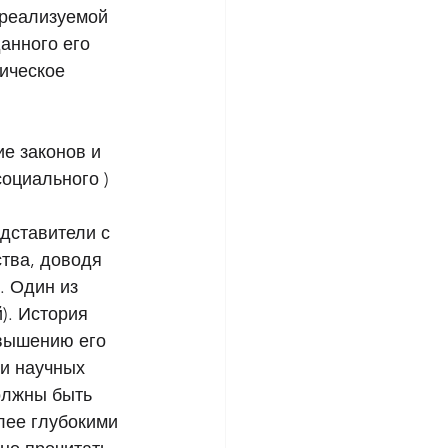
реализуемой 
анного его 
ическое 
е законов и 
оциального ) 
дставители с 
тва, доводя 
. Один из 
). История 
звышению его 
и научных 
олжны быть 
лее глубокими 