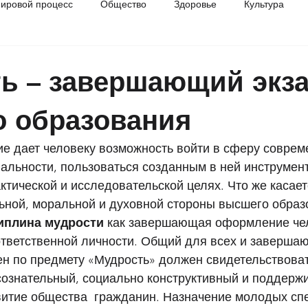
ировой процесс
Общество
Здоровье
Культура
разование
История
ь – завершающий экз
 образования
е дает человеку возможность войти в сферу соврем
альности, пользоваться созданным в ней инструмен
ктической и исследовательской целях. Что же касае
ьной, моральной и духовной стороны высшего образ
иплина мудрости 
как завершающая оформление чел
 ответственной личности. Общий для всех и заверш
н по предмету «Мудрость» должен свидетельствовать
сознательный, социально конструктивный и поддер
витие общества  гражданин. Назначение молодых сп