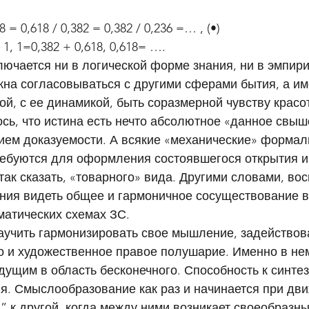
8 = 0,618 / 0,382 = 0,382 / 0,236 =… , (•) 
1, 1=0,382 + 0,618, 0,618= …. 
лючается ни в логической форме знания, ни в эмпири
на согласовываться с другими сферами бытия, а име
ой, с ее динамикой, быть соразмерной чувству красо
сь, что истина есть нечто абсолютное «данное свыш
тием доказуемости. А всякие «механические» формал
ебуются для оформления состоявшегося открытия и
так сказать, «товарного» вида. Другими словами, вос
ения видеть общее и гармоничное сосуществование в
атических схемах ЗС. 
аучить гармонизировать свое мышление, задействова
о и художественное правое полушарие. Именно в не
дущим в область бесконечного. Способность к синтез
я. Смыслообразование как раз и начинается при дви
 к другой, когда между ними возникает своеобразный