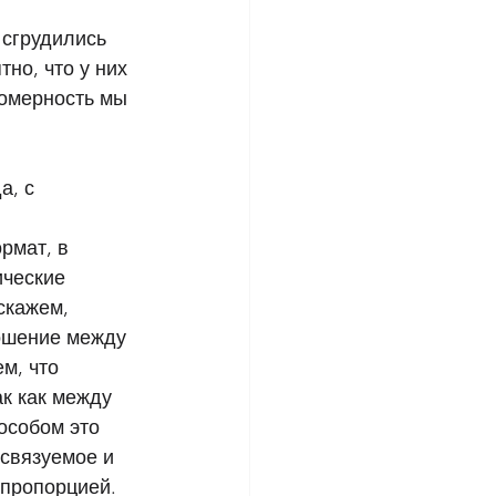
 сгрудились 
но, что у них 
номерность мы 
, с 
рмат, в 
ческие 
скажем, 
ошение между 
м, что 
к как между 
особом это 
связуемое и 
 пропорцией. 