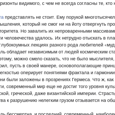
ризонты видимого, с чем не всегда согласны те, кто
та
 представлять не стоит. Ему порукой многотысячел
ышления, который не смог ни на йоту отвергнуть про
торитета. Но завалить их непроваренными массивам
и человечества удалось. Их нетрудно отыскать в пл
глубокоумных лекциях разного рода любителей «муд
ль обладает независимым от людей космическим ста
тому, можно смело сказать, что не было мыслителя, 
рил, пусть в своей манере, основополагающие прин
легкостью оперирует понятиями фрактала и гармонии,
они были заложены в прозрениях Гермеса. Что ж, как
и, современный мир еще не достиг того уровня куль
кой, греческой, даже византийской империи. Страст
ва к разрушению нелегким грузом отзывается на об
ль бессмертна, и последний, современный, наиболее