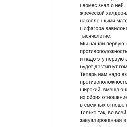
Гермес знал о ней,
жреческой халдео-в
накопленными мате
Пифагора вавилоня
тысячелетие. 
Мы нашли первую ц
противоположность
и надо эту первую 
будет достигнут гом
Теперь нам надо в
противоположносте
широкий, вмещающи
их обоих отношение
в смежных отношени
Только так, во все
завуалированная в 