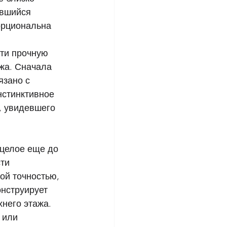
авшийся 
орциональна 
ти прочную 
жа. Сначала 
язано с 
стинктивное  
, увидевшего 
 целое еще до 
ти 
ой точностью, 
нструирует 
него этажа. 
 или 