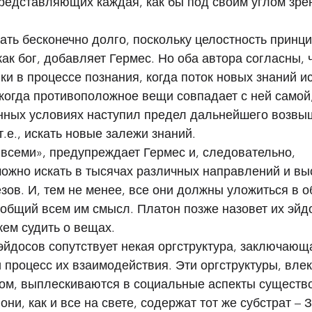
редставляющих каждая, как бы под своим углом зрен
ть бесконечно долго, поскольку целостность принц
ак бог, добавляет Гермес. Но оба автора согласны, 
и в процессе познания, когда поток новых знаний ис
 когда противоположное вещи совпадает с ней самой,
анных условиях наступил предел дальнейшего возвы
.е., искать новые залежи знаний. 
 всеми», предупреждает Гермес и, следовательно, 
ожно искать в тысячах различных направлений и вы
зов. И, тем не менее, все они должны уложиться в 
 общий всем им смысл. Платон позже назовет их эйд
ем судить о вещах. 
досов сопутствует некая оргструктура, заключающа
процесс их взаимодействия. Эти оргструктуры, вле
ом, выплескиваются в социальные аспекты существ
они, как и все на свете, содержат тот же субстрат – 