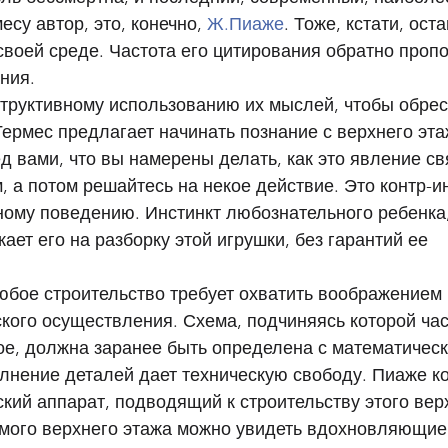
су автор, это, конечно, 
Ж.Пиаже
. Тоже, кстати, ост
своей среде. Частота его цитирования обратно проп
ния. 
структивному использованию их мыслей, чтобы обрес
Гермес предлагает начинать познание с верхнего эта
ед вами, что вы намерены делать, как это явление св
а потом решайтесь на некое действие. Это контр-ин
ному поведению. Инстинкт любознательного ребенка
ает его на разборку этой игрушки, без гарантий ее 
юбое строительство требует охватить воображением
кого осуществления. Схема, подчиняясь которой час
е, должна заранее быть определена с математическ
олнение деталей дает техническую свободу. Пиаже ко
кий аппарат, подводящий к строительству этого верх
амого верхнего этажа можно увидеть вдохновляющие