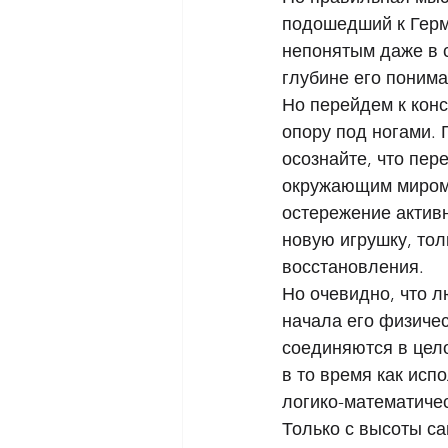
подошедший к Герме
непонятым даже в 
глубине его понима
Но перейдем к кон
опору под ногами. 
осознайте, что пер
окружающим миром, 
остережение актив
новую игрушку, толк
восстановления. 
Но очевидно, что л
начала его физичес
соединяются в цело
в то время как исп
логико-математичес
Только с высоты с