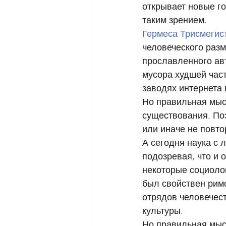
открывает новые го
таким зрением. 
Гермеса Трисмегис
человеческого разм
прославленного ав
мусора худшей част
заводях интернета 
Но правильная мыс
существования. Поэ
или иначе не повто
А сегодня наука с 
подозревая, что и 
некоторые социолог
был свойствен римс
отрядов человечест
культуры. 
Но правильная мыс