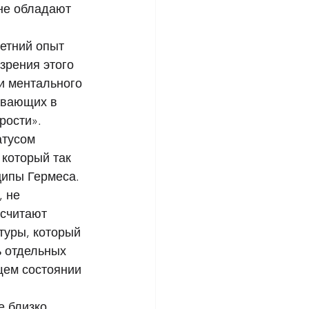
 не обладают 
етний опыт 
зрения этого 
и ментального 
авающих в 
рости». 
тусом 
который так 
ципы Гермеса. 
 не 
 считают 
туры, который 
ь отдельных 
щем состоянии 
 близко 