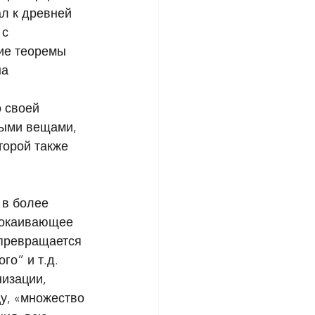
л к древней 
с 
ие теоремы 
а 
 своей 
ными вещами, 
торой также 
в более 
покаивающее 
 превращается 
о” и т.д. 
изации, 
у, «множество 