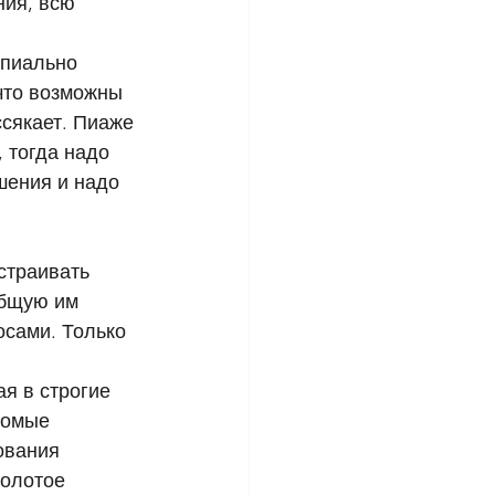
ия, всю 
ипиально 
что возможны 
сякает. Пиаже 
 тогда надо 
шения и надо 
страивать 
общую им 
осами. Только 
я в строгие 
комые 
ования 
Золотое 