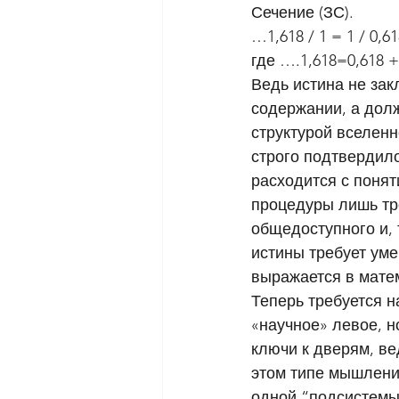
Сечение (ЗС). 
…1,618 / 1 = 1 / 0,61
где ….1,618=0,618 + 
Ведь истина не зак
содержании, а долж
структурой вселенн
строго подтвердило
расходится с поня
процедуры лишь тр
общедоступного и, 
истины требует ум
выражается в матем
Теперь требуется н
«научное» левое, н
ключи к дверям, ве
этом типе мышлени
одной “подсистемы”