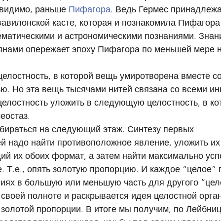
 видимо, раньше 
Пифагора
. Ведь Гермес принадлежа
авилонской касте, которая и познакомила Пифагора 
матическими и астрономическими познаниями. Знан
нами опережает эпоху Пифагора по меньшей мере н
елостность, в которой вещь умиротворена вместе со
ю. Но эта вещь тысячами нитей связана со всеми и
целостность уложить в следующую целостность, в ко
еостаз. 
збираться на следующий этаж. Синтезу первых 
й надо найти противоположное явление, уложить их 
й их обоих формат, а затем найти максимально ус
. Т.е., опять золотую пропорцию. И каждое “целое”
ях в большую или меньшую часть для другого “целог
й своей полноте и раскрывается идея целостной орган
золотой пропорции. В итоге мы получим, по Лейбниц