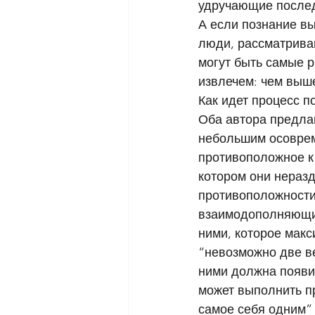
удручающие послед
А если познание вы
люди, рассматриваю
могут быть самые р
извлечем: чем выше
Как идет процесс п
Оба автора предла
небольшим осоврем
противоположное к
котором они неразд
противоположности 
взаимодополняющих
ними, которое макс
“невозможно две в
ними должна появит
может выполнить п
самое себя одним” 