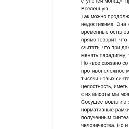
ступеней монад», п
Вселенную. 
Так можно продолжа
недостижима. Она к
временные остановк
прямо говорит, что
считать, что при д
менять парадигму, т
Но «все связано со
противоположное м
тысячи новых синте
целостность, иметь
с их высоты мы мож
Сосуществованию эй
нормативные рамки 
полученным синтез
человечества. Но и 