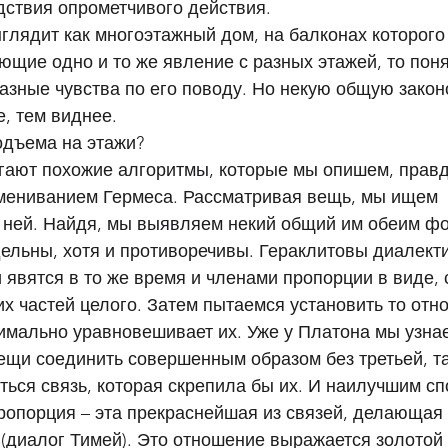
ствия опрометчивого действия. 
глядит как многоэтажный дом, на балконах которого
щие одно и то же явление с разных этажей, то понят
азные чувства по его поводу. Но некую общую зако
, тем виднее. 
одъема на этажи? 
гают похожие алгоритмы, которые мы опишем, правда
ениванием Гермеса. Рассматривая вещь, мы ищем 
 ней. Найдя, мы выявляем некий общий им обеим фо
ельны, хотя и противоречивы. Гераклитовы диалекти
явятся в то же время и членами пропорции в виде, 
 частей целого. Затем пытаемся установить то отн
имально уравновешивает их. Уже у Платона мы узнае
ещи соединить совершенным образом без третьей, та
ься связь, которая скрепила бы их. И наилучшим сп
ропорция – эта прекраснейшая из связей, делающая 
(диалог Тимей). Это отношение выражается золотой