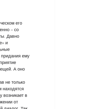
ческом его 
нно – со 
ты. Давно 
е» и 
ьные 
 придания ему 
приятие 
ещей. А оно 
в не только 
м находятся 
у возникает в 
жении от 
 диалог. Так, 