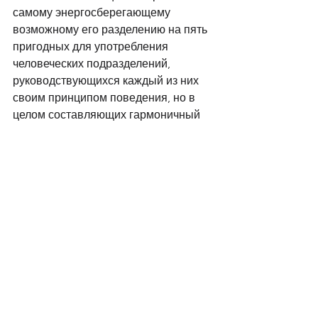
самому энергосберегающему 
возможному его разделению на пять 
пригодных для употребления 
человеческих подразделений, 
руководствующихся каждый из них 
своим принципом поведения, но в 
целом составляющих гармоничный 
синтез. Каждый поставляет обществу 
свой продукт, предоставляет в 
пользование свой тип энергии, 
урывает из общества доступные ему 
ресурсы, видит его под своим углом 
зрения и подгоняет, преобразует его 
для собственного удобства. 
Кстати, можно обнаружить 
пятеричность, т.е. окруженность 
каждого политического субъекта 
пятью углами – другими субъектами - 