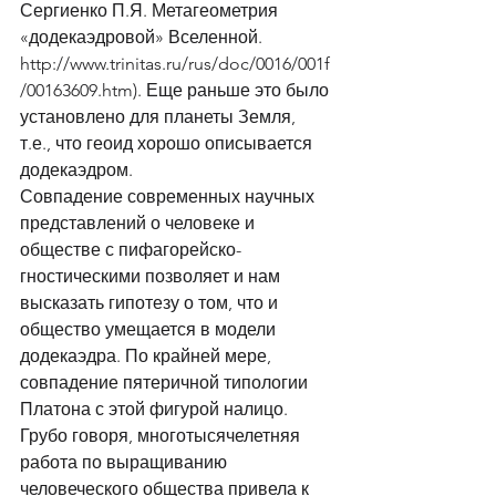
Сергиенко П.Я. Метагеометрия 
«додекаэдровой» Вселенной. 
http://www.trinitas.ru/rus/doc/0016/001f
/00163609.htm). Еще раньше это было 
установлено для планеты Земля, 
т.е., что геоид хорошо описывается 
додекаэдром. 
Совпадение современных научных 
представлений о человеке и 
обществе с пифагорейско-
гностическими позволяет и нам 
высказать гипотезу о том, что и 
общество умещается в модели 
додекаэдра. По крайней мере, 
совпадение пятеричной типологии 
Платона с этой фигурой налицо. 
Грубо говоря, многотысячелетняя 
работа по выращиванию 
человеческого общества привела к 