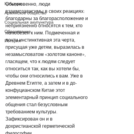
Культура
Обыкновенно, люди 
взаимозависимы в своих реакциях: 
Армянское общество
благодарны за благорасположение и 
Социальная акупунктура
неприязненно относятся к тем, кто 
Образование
нелюбезен к ним. Подмеченная и 
почти инстинктивная эта черта, 
История
присущая уже детям, выразилась в 
незамысловатом «золотом каноне», 
гласящем, что к людям следует 
относиться так, как вы хотели бы, 
чтобы они относились к вам. Уже в 
Древнем Египте, а затем и в до-
конфуцианском Китае этот 
элементарный принцип социального 
общения стал безусловным 
требованием культуры. 
Зафиксирован он и в 
дохристианской герметической 
философии. 