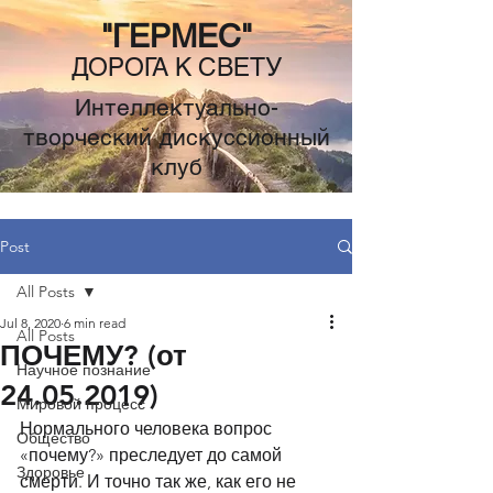
"ГЕРМЕС"
ДОРОГА К СВЕТУ
Интеллектуально-
творческий дискуссионный
клуб
Post
All Posts
Jul 8, 2020
6 min read
All Posts
ПОЧЕМУ? (от
Научное познание
24.05.2019)
Мировой процесс
Нормального человека вопрос 
Общество
«почему?» преследует до самой 
Здоровье
смерти. И точно так же, как его не 