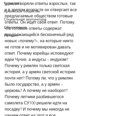
Культура
удовлетворяли ответы взрослых, так 
и в зрелом возрасте он отвергает все 
Армянское общество
предлагаемые обществом готовые 
Социальная акупунктура
ответы. Он ищет свой ответ. Потому, 
Образование
что готовые ответы содержат 
продолжающийся бесконечный ряд 
История
новых «почему?», на которые никто 
не готов и не мотивирован давать 
ответ. Почему корейцы исповедуют 
идеи Чучхе, а индусы – индуизм? 
Почему у римлян только светская 
история, а у армян светской истории 
почти нет? Потому ли, что у римлян 
было государство, а у армян – 
церковь? А почему не наоборот? 
Почему летчики разбившегося 
самолета СУ100 решили идти на 
посадку? И почему мы никогда не 
узнаем ответ на этот и все 