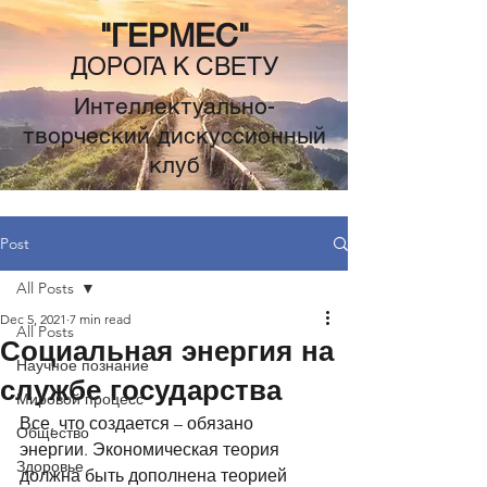
"ГЕРМЕС"
ДОРОГА К СВЕТУ
Интеллектуально-
творческий дискуссионный
клуб
Post
All Posts
Dec 5, 2021
7 min read
All Posts
Социальная энергия на
Научное познание
службе государства
Мировой процесс
Все, что создается – обязано 
Общество
энергии. Экономическая теория 
Здоровье
должна быть дополнена теорией 