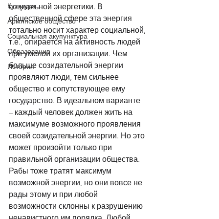
Культура
социальной энергетики. В 
общественной сфере эта энергия 
Армянское общество
тотально носит характер социальной, 
Социальная акупунктура
т.е., опирается на активность людей 
Образование
при умелой их организации. Чем 
больше созидательной энергии 
История
проявляют люди, тем сильнее 
общество и сопутствующее ему 
государство. В идеальном варианте 
– каждый человек должен жить на 
максимуме возможного проявления 
своей созидательной энергии. Но это 
может произойти только при 
правильной организации общества. 
Рабы тоже тратят максимум 
возможной энергии, но они вовсе не 
рады этому и при любой 
возможности склонны к разрушению 
ненавистного им порядка. Любой 