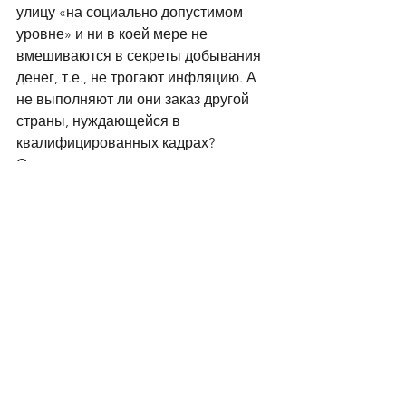
улицу «на социально допустимом 
уровне» и ни в коей мере не 
вмешиваются в секреты добывания 
денег, т.е., не трогают инфляцию. А 
не выполняют ли они заказ другой 
страны, нуждающейся в 
квалифицированных кадрах? 
Осталось еще при исследованиях 
структуры ДНК или следствий 
ядерного синтеза ставить эти 
вопросы на голосование перед 
собравшейся уличной толпой. 
Хотя не дезинфицированные 
дезинформацией мозги поставили 
бы простую стратегическую задачу 
государственной политики занятости 
– создание условий для устойчивого 
роста эффективной занятости. В 
пределе – надо всех трудоустроить. 