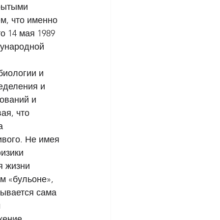
рытыми 
м, что именно 
о 14 мая 1989 
дународной 
биологии и 
еделения и 
ований и 
ая, что 
а 
вого. Не имея 
изики 
я жизни 
м «бульоне», 
ывается сама 
 
ение. 