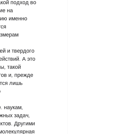
кой подход во 
ие на 
нию именно 
ся 
азмерам 
 
ей и твердого 
йствий. А это 
ы, такой 
ов и, прежде 
тся лишь 
 
. наукам, 
жных задач, 
ктов. Другими 
 молекулярная 