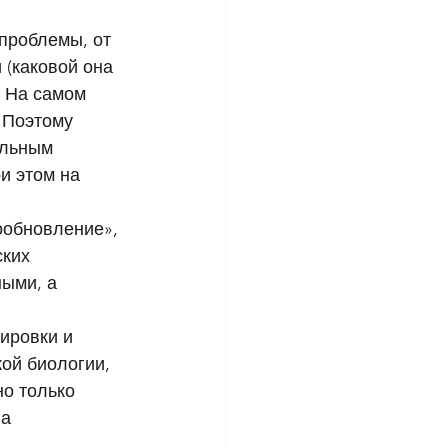
проблемы, от 
(каковой она 
. На самом 
 Поэтому 
альным 
и этом на 
 
ообновление», 
ких 
ыми, а 
ировки и 
ой биологии, 
о только 
а 