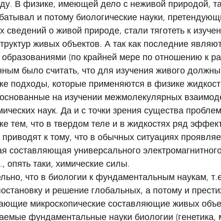
у. В физике, имеющей дело с неживой природой, та
батывал и потому биологические науки, претендующ
 сведений о живой природе, стали тяготеть к изуче
труктур живых объектов. А так как последние являют
 образованиями (по крайней мере по отношению к р
нным было считать, что для изучения живого должны
же подходы, которые применяются в физике жидкост
, основанные на изучении межмолекулярных взаимоде
мических наук. Да и с точки зрения существа проблем
е тем, что в твердом теле и в жидкостях ряд эффект
, приводят к тому, что в обычных ситуациях проявляе
я составляющая универсального электромагнитного
, опять таки, химические силы. 
льно, что в биологии к фундаментальным наукам, т.е
становку и решение глобальных, а потому и прести
учающие микроскопические составляющие живых объе
ваемые фундаментальные науки биологии (генетика,