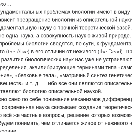
ько… 
 фундаментальных проблемах биологии имеют в виду 
висит превращение биологии из описательной науки 
ндаментальную науку с прочной теоретической базой
не одна наука, а совокупность наук о живой природе.
роблемы биологии сводятся, по сути, к фундамент
 (the Alive) в его отличии от неживого (the Dead). Пр
развития биологических наук нас уже не устраивают
пределения, эквилибрирующие терминами типа «сам
ие», «белковые тела», «матричный синтез генетичес
веществ» и т. д. — ибо все они являются описательн
ставляют биологию описательной наукой. 
ажно само по себе понимание механизмов дифференц
 современная наука связывает создание теоретическ
то всё же частные вопросы, решение которых возможн
 будем понимать, чем отличается живое от неживого н
ровне. 