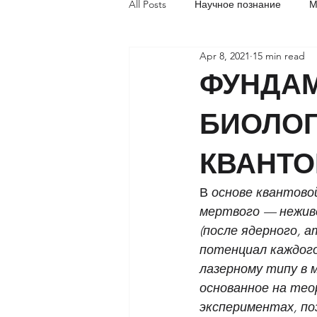
All Posts
Научное познание
М
Apr 8, 2021
15 min read
Социальная акупунктура
Об
ФУНДА
БИОЛОГ
КВАНТО
В
 основе квантово
мертвого — неживо
(после ядерного, 
потенциал каждого
лазерному типу в м
основанное на тео
экспериментах, по