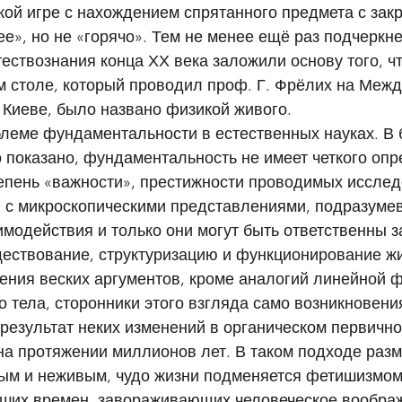
кой игре с нахождением спрятанного предмета с зак
ее», но не «горячо». Тем не менее ещё раз подчеркне
ествознания конца ХХ века заложили основу того, чт
м столе, который проводил проф. Г. Фрёлих на Меж
Киеве, было названо физикой живого. 
леме фундаментальности в естественных науках. В 
 показано, фундаментальность не имеет четкого опр
тепень «важности», престижности проводимых исслед
 с микроскопическими представлениями, подразумев
модействия и только они могут быть ответственны з
ществование, структуризацию и функционирование жи
ения веских аргументов, кроме аналогий линейной ф
о тела, сторонники этого взгляда само возникновени
результат неких изменений в органическом первично
а протяжении миллионов лет. В таком подходе разм
ым и неживым, чудо жизни подменяется фетишизмом
ших времен, завораживающих человеческое воображ