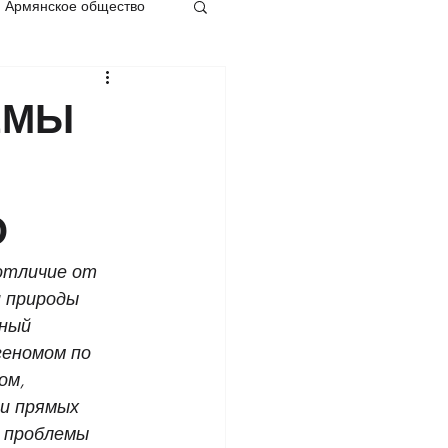
Армянское общество
ЕМЫ
О
отличие от 
 природы 
ный 
еномом по 
ом, 
и прямых 
 проблемы 