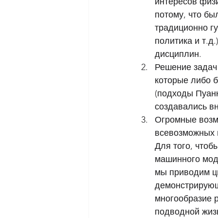
интересов физи
потому, что бы
традиционно гу
политика и т.д
дисциплин.
Решение задач
которые либо 
(подходы Пуан
создавались вн
Огромные возм
всевозможных 
Для того, чтоб
машинного мод
мы приводим цв
демонстрирующ
многообразие 
подводной жизн