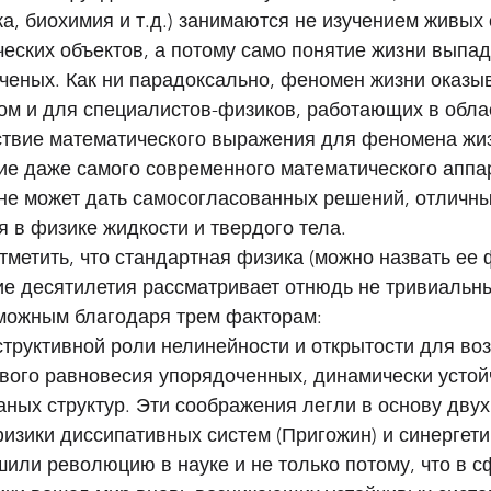
а, биохимия и т.д.) занимаются не изучением живых 
еских объектов, а потому само понятие жизни выпад
ченых. Как ни парадоксально, феномен жизни оказы
 и для специалистов-физиков, работающих в облас
ствие математического выражения для феномена жиз
ие даже самого современного математического аппар
не может дать самосогласованных решений, отличных
 в физике жидкости и твердого тела. 
тметить, что стандартная физика (можно назвать ее 
ие десятилетия рассматривает отнюдь не тривиальны
можным благодаря трем факторам: 
труктивной роли нелинейности и открытости для во
вого равновесия упорядоченных, динамически устой
ных структур. Эти соображения легли в основу двух
зики диссипативных систем (Пригожин) и синергетик
или революцию в науке и не только потому, что в с