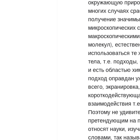
окружающую природ
многих случаях сра
получение значимых
микроскопических с
макроскопическими
молекул), естестве
использоваться те 
тела, т.е. подходы
и есть областью хи
подход оправдан уж
всего, экранировка
короткодействующа
взаимодействия т.е.
Поэтому не удивите
претендующим на по
относят науки, из
словами, так назы