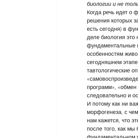
биологии и не тол
Когда речь идет о
решения которых за
есть сегодня) в фу
деле биология это 
фундаментальные п
особенностям живого
сегодняшнем этапе 
тавтологические о
«самовоспроизведен
программ», «обмен 
следовательно и о
И потому как ни в
морфогенеза, с чем
нам кажется, что э
после того, как мы
фундаментальном у