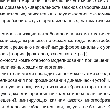
ки вошел мир вновь возникающих устойчивых систем
ла доказана универсальность законов самоорганизац
манитарных, описательных наук (экология, экономика
.) приобрели статус формализованных, математическ
 самоорганизации потребовало и новых математичес
были созданы раньше, но оказались тогда невостреб
каре к решению нелинейных дифференциальных урав
овь (теория фракталов, хаоса, катастроф).
ожности компьютерного моделирования при решени
нелинейных задач синергетики.
ы читатели могли насладиться возможностями сегод
елирования при формировании динамически устойчив
етную вставку, взятую из книги «Красота фракталов»
ую даже для простейшей квадратичной нелинейност
решений, имитирующих, как нам кажется, многообраз
и. Аналогия соблазнительная, но, увы, не больше. К