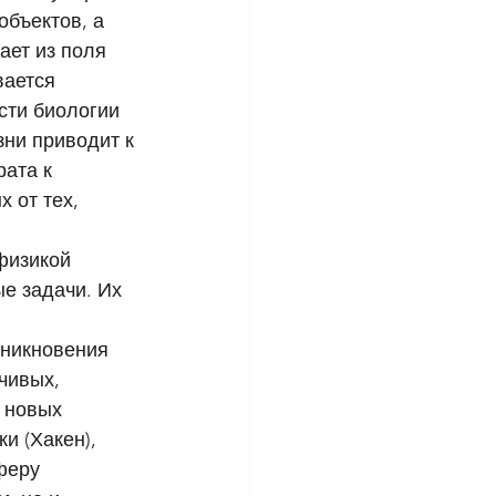
объектов, а 
ает из поля 
вается 
ти биологии 
ни приводит к 
ата к 
 от тех, 
физикой 
е задачи. Их 
зникновения 
чивых, 
 новых 
и (Хакен), 
феру 