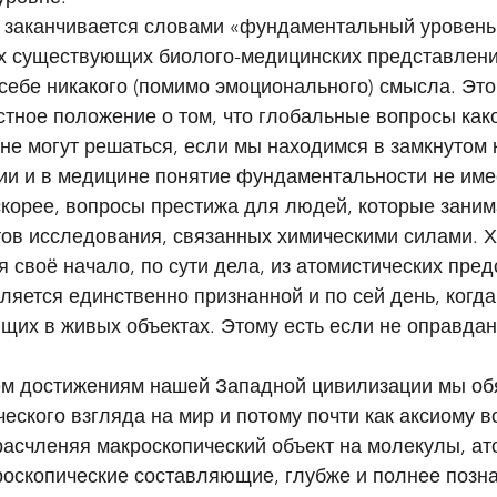
заканчивается словами «фундаментальный уровень»
ах существующих биолого-медицинских представлений
 себе никакого (помимо эмоционального) смысла. Это
тное положение о том, что глобальные вопросы как
не могут решаться, если мы находимся в замкнутом к
ии и в медицине понятие фундаментальности не имее
скорее, вопросы престижа для людей, которые заним
тов исследования, связанных химическими силами. Х
 своё начало, по сути дела, из атомистических пред
ляется единственно признанной и по сей день, когда 
щих в живых объектах. Этому есть если не оправдани
ем достижениям нашей Западной цивилизации мы об
еского взгляда на мир и потому почти как аксиому 
 расчленяя макроскопический объект на молекулы, ат
икроскопические составляющие, глубже и полнее позн