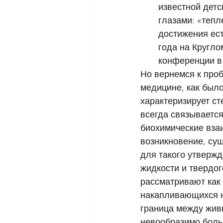
известной детс
глазами: «тепл
достижения ест
года на Кругло
конференции в 
Но вернемся к проб
медицине, как было
характеризирует с
всегда связывается
биохимические взаи
возникновение, су
для такого утвержд
жидкости и твердог
рассматривают как 
накапливающихся н
граница между жив
невообразимо боль