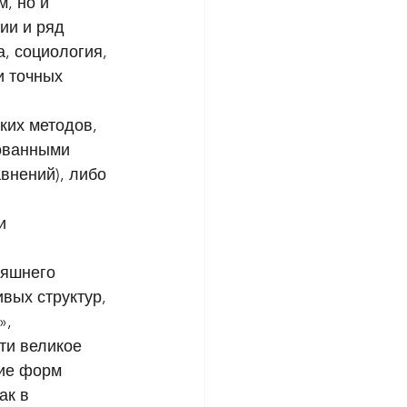
, но и 
ии и ряд 
, социология, 
и точных 
ких методов, 
ованными 
нений), либо 
и 
няшнего 
ых структур, 
, 
и великое 
ие форм 
ак в 