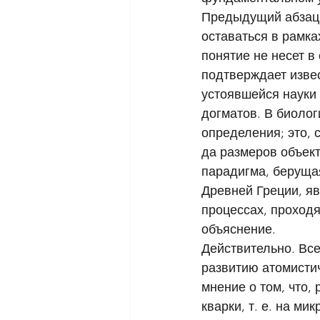
Предыдущий абзац 
оставаться в рамк
понятие не несет в
подтверждает извес
устоявшейся науки 
догматов. В биолог
определения; это, 
да размеров объек
парадигма, берущая
Древней Греции, яв
процессах, проходя
объяснение. 
Действительно. Вс
развитию атомистич
мнение о том, что,
кварки, т. е. на м