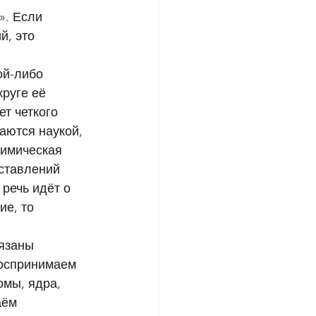
. Если 
, это 
 
ой-либо 
руге её 
т четкого 
аются наукой, 
имическая 
ставлений 
речь идёт о 
е, то 
язаны 
воспринимаем 
омы, ядра, 
аём 