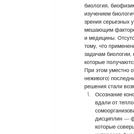
биология, биофизик
изучением биологич
зрения серьезных у
мешающим фактором
и медицины. Отсут
тому, что применен
задачам биологии, 
которые получаются
При этом уместно о
неживого) последн
решения стали воз
Осознание конс
вдали от тепло
сомоорганизова
дисциплин — фи
которые соверш