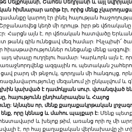
ե Մելքոնյանի, Շահեն Մեղրյանի և այլ նվիրյալն
ն հիմնարար առիթ էր, որից մենք չկարողացա
գամանքը կարող էր լինել հայության հաջողությ
րջանառվեց կեղծ մի դրույթ. իբր թե վճռական
: Հարցն այն է, որ վճռական հատվածը Երևանն
տ թանկ գին ունեցավ մեզ համար: Ինչպիսի՜ ծա
 հիասթափություններ ունեցանք մենք ազգովի:
չէ այդ սխալը ուղղելու համար: Կարևորն այն է, ո
և առաջնորդվենք ազգային ու պետական շահերո
վ բարդ մի թնջուկ, գորդյան մի հանգույց, որն 
 ռազմավարությունը մեզանում չի ընկալվում և 
գլխին կախված է դամոկլյան սուր. վտանգված են
, հայությունն ընդհանրապես և Հայոց 
նը: Այնպես որ, մենք քաղաքակրթական լրջագո
նք, որը կենաց և մահու պայքար է: 
Մենք պետք 
տավարժ և խելոք թիմ, առանց որի ոչ մի արդյ
Ցավալի է, որ հայ քաղաքական վերնախավը չի 