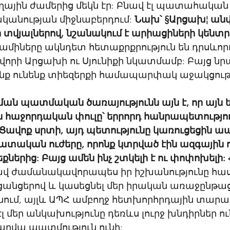
ային ժամերից մեկն էր: Բնավ էլ պատահական չէ
կանության միջնաբերդում: 
Նախ՝ §Արցախ¦ անվ
տվյալներով, նշանակում է արիացիների կենտր
նամիները ակնդետ հետաքրքրություն են դրսևորո
վորի Արցախի ու Սյունիքի նկատմամբ: Բայց նր
մենք ունենք տիեզերքի համապարփակ աջակցությո
 
ն պատմական ծառայությունն այն է, որ այն ե
հաջորդական փուլը՝ երրորդ հանրապետություն
Ցավոք սրտի, այդ պետությունը կառուցեցին ա
ական ուժերը, որոնք կտրված էին ազգային ո
ներից: Բայց ամեն ինչ շտկելի է ու փոփոխելի:
ավ ժամանակավորապես իր իշխանությունը հա
անցերով և կասեցնել մեր իրական առաջընթացը
ում, այլև ԱՊՀ ամբողջ հետխորհրդային տարածք
 մեր անկախությունը դեռևս լուրջ խնդիրներ ուն
արվա պատմություն ունի: 