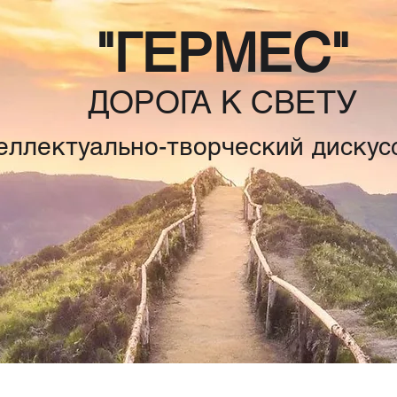
"ГЕРМЕС"
ДОРОГА К СВЕТУ
еллектуально-творческий дискус