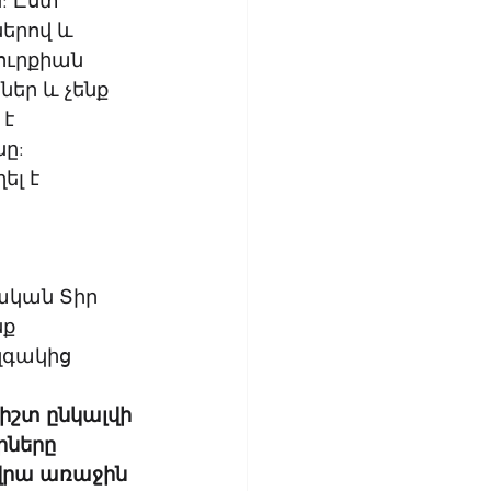
: Ըստ 
երով և 
ուրքիան 
եր և չենք 
է 
ը: 
լ է 
ական Տիր 
ք 
զգակից 
իշտ ընկալվի 
իները 
վրա առաջին 