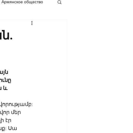
Армянское общество
ն.
յն 
ւնը 
 և 
 
որությամբ: 
որ մեր 
ի էր 
ք: Սա 