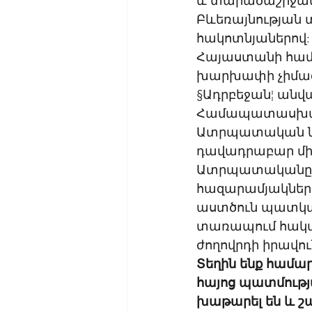
և տարածաշրջանա
Բևեռայնության տ
հակոտնյաներով: 
Հայաստանի համար
խարխափի չիմացո
§Ադրբեջան¦ անվա
Համապատասխան 
Ատրպատական նահ
դավադրաբար միաց
Ատրպատականը հա
հազարամյակներ 
աստծուն պատկանո
տառապում հակաի
ժողովրդի իրավու
Տեղին ենք համար
հայոց պատմությա
խաթարել են և շ