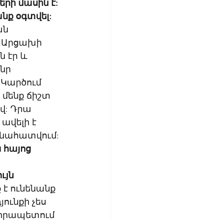
երի մասին է: 
նք օգտվել:
ան 
ը Արցախի 
 էր և 
նր 
 Կարծում 
ր մենք ճիշտ 
վ: Դրա 
ավելի է 
գնահատվում: 
 հայոց 
ւյն 
է ունենանք 
ունքի չես 
տիրապետում 