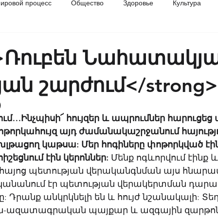
ировой процесс
Общество
Здоровье
Культура
разование
История
g>Ռուբեն Նահատակյա
ան շարժում</strong>
)
մ…Ինչպիսի՜ հույզեր և ապրումներ հարուցեց ա
Փոթորկահույզ այդ ժամանակաշրջանում հայությո
թխլթացող կաթսա: Մեր հոգիները փոթորկված էին
շեցնում էին կերոններ: 
Մենք ոգևորվում էինք և
այոց պետության վերականգնման այս հնարավ
րականանում էր պետության վերակերտման դարավ
: Դրանք անկրկնելի են և հույժ նշանակալի: Տեղ
ին-ազատագրական պայքար և ազգային զարթոն