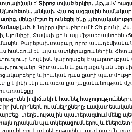
տայի(այն է՝ Տիրոջ տված երկիր, մ.թ,ա.IV հազ
: Այնուհետև, անկախ Հայոց ազգային համակար
ց, մենք միշտ էլ ունեցել ենք պետականությու
ճանաչված:
 Խնդիրը վերաբերում է Զեյթունի, Հա
, Սյունիքի, Ջավախքի և այլ միջազգայնորեն չ
 մասին: Բարեբախտաբար, որոշ ակադեմիական
 հանգում են այս պատկերացումներին: Հետ
պետությունը նույնիսկ կարողացել է պարտության
կայսրությանը: Գիտական և քաղաքական մեր մի
յեցակարգերը և իրական դաս քաղի պատմություն
տք է լինի մեր ապագա քաղաքականության մշ
ու առանցքը: 
ությունն ի վիճակի է հասնել հաջողությունների,
իր խնդիրներն ու անելիքները: Լավատեսական 
 արժեք. տեղեկութային պատերազմում մենք պե
իայն դրական պատկերացումներով և էներգետի
 շատ հեռու է տեղեկութային պատերազմի, քարո