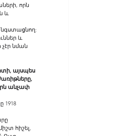
երի, որն 
 և 
նգստացնող: 
ւններ և 
չէր նման 
 
տի, այսպես 
առիթները, 
րն անչափ 
 1918 
րը 
իշտ հիշել, 