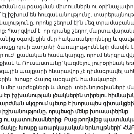
րժման զարգացման միտումներն ու օրինաչափութ
 էլ իշխում են հուզականությունը, տարերայնությ
ոնալությունը, որոնք շեղում էին մեզ տրամաբան
ց: Պարզվում է, որ դրանք շեղող մարտավարակ
Դրանից օգտվեցին մեր հակառակորդները և զավթ
Խոսքը դրսի գաղտնի ծառայությունների մասին է:
զոր ուժ՝ քամական համակարգը, որում ներգրավվ
քիան և Ռուսաստանը՝ կազմելով յուրօրինակ եռ
ային պայքարի հնարավոր չէ դիմագրավել ահե
ին: Խոսքը Հայոց ազգային համակարգի, 
մեր արժեքների և մտքի  տեխնոլոգիաների մաս
 էր իշխանության լծակներին տիրելու հիմնախն
 շարժման սկզբում պետք է խորապես գիտակցե
 իշխանությունը, որպեսզի մենք խուսափեինք 
ից ու պատուհասներից: Բաց թողնվեց պատմակ
ճակը: Խոսքը առարկայական երևույթների՝ ՀԱԲ-