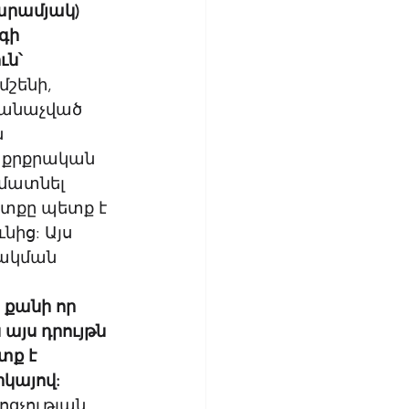
արամյակ) 
գի 
ն՝ 
մշենի, 
ճանաչված 
 
աքրքրական 
 մատնել 
տքը պետք է 
ից: Այս 
ակման 
 քանի որ 
այս դրույթն 
տք է 
կայով:
զչության 