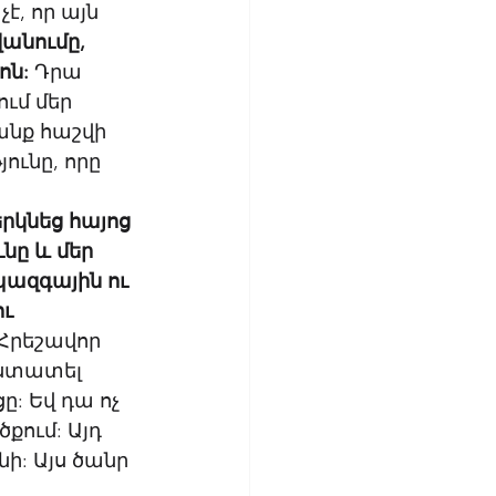
, որ այն 
անումը, 
ոն:
 Դրա 
ւմ մեր 
անք հաշվի 
ւնը, որը 
րկնեց հայոց 
ը և մեր 
պազգային ու 
ւ 
 Հրեշավոր 
ստատել 
: Եվ դա ոչ 
ում: Այդ 
ի: Այս ծանր 