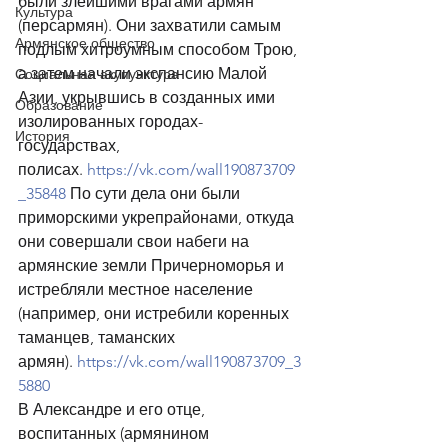
были злейшими врагами армян 
Культура
(персармян). Они захватили самым 
Армянское общество
подлым хитроумным способом Трою, 
а затем начали экспансию Малой 
Социальная акупунктура
Азии, укрывшись в созданных ими 
Образование
изолированных городах-
История
государствах, 
полисах. 
https://vk.com/wall190873709
_35848
 По сути дела они были 
приморскими укрепрайонами, откуда 
они совершали свои набеги на 
армянские земли Причерноморья и 
истребляли местное население 
(например, они истребили коренных 
таманцев, таманских 
армян). 
https://vk.com/wall190873709_3
5880
В Александре и его отце, 
воспитанных (армянином 