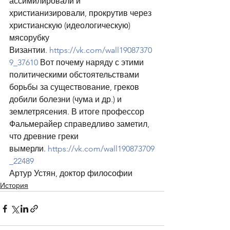
ассимилировали и 
христианизировали, прокрутив через 
христианскую (идеологическую) 
мясорубку 
Византии. 
https://vk.com/wall19087370
9_37610
 Вот почему наряду с этими 
политическими обстоятельствами 
борьбы за существование, греков 
добили болезни (чума и др.) и 
землетрясения. В итоге профессор 
Фальмерайер справедливо заметил, 
что древние греки 
вымерли. 
https://vk.com/wall190873709
_22489
Артур Устян, доктор философии
История