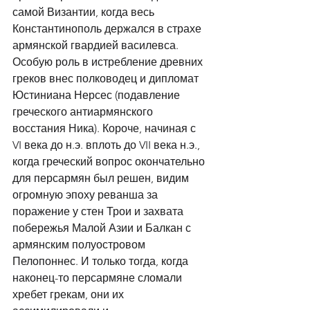
самой Византии, когда весь 
Константинополь держался в страхе 
армянской гвардией василевса. 
Особую роль в истребление древних 
греков внес полководец и дипломат 
Юстиниана Нерсес (подавление 
греческого антиармянского 
восстания Ника). Короче, начиная с 
VI века до н.э. вплоть до VII века н.э., 
когда греческий вопрос окончательно 
для персармян был решен, видим 
огромную эпоху реванша за 
поражение у стен Трои и захвата 
побережья Малой Азии и Балкан с 
армянским полуостровом 
Пелопоннес. И только тогда, когда 
наконец-то персармяне сломали 
хребет грекам, они их 