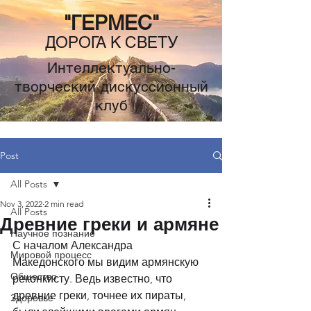
"ГЕРМЕС"
ДОРОГА К СВЕТУ
Интеллектуально-
творческий дискуссионный
клуб
Post
All Posts
Nov 3, 2022
2 min read
All Posts
Древние греки и армяне
Научное познание
С началом Александра 
Мировой процесс
Македонского мы видим армянскую 
Общество
реконкисту. Ведь известно, что 
древние греки, точнее их пираты, 
Здоровье