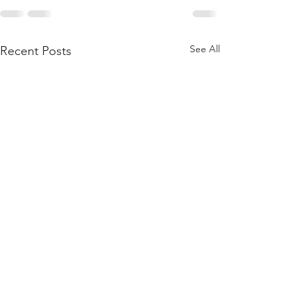
See All
Recent Posts
Նրանց համար
տեղյակ չեն։