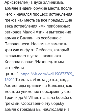
Аристотелем) в духе эллинизма, 
армяне видели оружие мести, после 
чего и начался процесс истребления 
греков как месть за все предыдущие 
века истребления ими прибрежных 
регионов Малой Азии и вытеснение 
армян с Балкан, но особенно с 
Пелопоннеса. Нельзя не заметить 
краткую инфу от Себеоса, который 
вкладывает в уста шахиншаха 
Хосрова слова: "Наконец-то мы 
истребили 
греков". 
https://vk.com/wall190873709_
18904
 То есть с VI века до н.э., когда 
Ахемениды пришли на Балканы, как 
месть за унижение персармян у стен 
Трои, и до VI-VII вв. н.э. шла борьба с 
греками. Собственно эту борьбу 
армян с греками мы наблюдали и в 