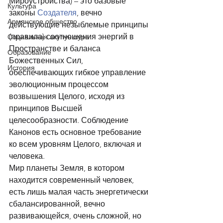
Мироустройства) – это базовые 
Культура
законы 
Создателя
, вечно 
Армянское общество
действующие незыблемые принципы 
(правила) соотношения энергий в 
Социальная акупунктура
Пространстве и баланса 
Образование
Божественных Сил, 
История
обеспечивающих гибкое управление 
эволюционным процессом 
возвышения Целого, исходя из 
принципов Высшей 
целесообразности. Соблюдение 
Канонов есть основное требование 
ко всем уровням Целого, включая и 
человека. 
Мир планеты Земля, в котором 
находится современный человек, 
есть лишь малая часть энергетически 
сбалансированной, вечно 
развивающейся, очень сложной, но 