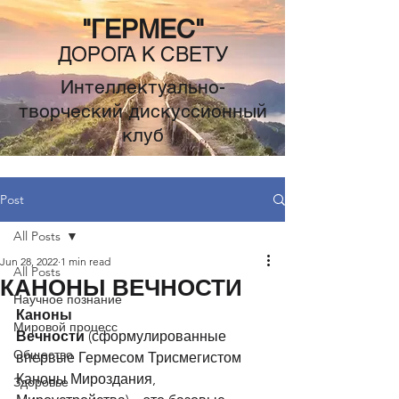
"ГЕРМЕС"
ДОРОГА К СВЕТУ
Интеллектуально-
творческий дискуссионный
клуб
Post
All Posts
Jun 28, 2022
1 min read
All Posts
КАНОНЫ ВЕЧНОСТИ
Научное познание
Каноны 
Мировой процесс
Вечности
 (сформулированные 
Общество
впервые Гермесом Трисмегистом 
Каноны Мироздания, 
Здоровье