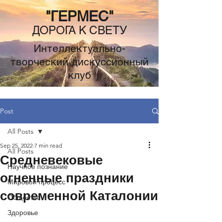
"ГЕРМЕС"
ДОРОГА К СВЕТУ
Интеллектуально-
творческий дискуссионный
клуб
Post
All Posts
Sep 25, 2022
7 min read
All Posts
Средневековые
Научное познание
огненные праздники
Мировой процесс
современной Каталонии
Общество
Здоровье