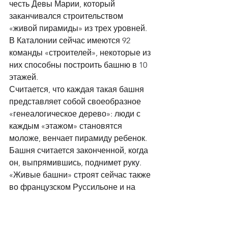
честь Девы Марии, который 
заканчивался строительством 
«живой пирамиды» из трех уровней. 
В Каталонии сейчас имеются 92 
команды «строителей», некоторые из 
них способны построить башню в 10 
этажей. 
Считается, что каждая такая башня 
представляет собой своеобразное 
«генеалогическое дерево»: люди с 
каждым «этажом» становятся 
моложе, венчает пирамиду ребенок. 
Башня считается законченной, когда 
он, выпрямившись, поднимет руку. 
«Живые башни» строят сейчас также 
во французском Руссильоне и на 
Балеарских островах. 
В первой половине XIX столетия 
атрибутами праздника стали 