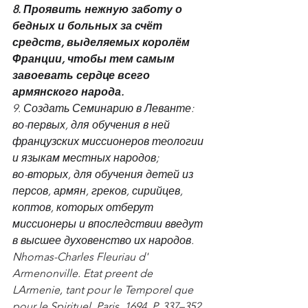
8. Проявить нежную заботу о 
бедных и больных за счёт 
средств, выделяемых королём 
Франции, чтобы тем самым 
завоевать сердце всего 
армянского народа.
9. Создать Семинарию в Леванте:
во-первых, для обучения в ней 
французских миссионеров теологии 
и языкам местных народов;
во-вторых, для обучения детей из 
персов, армян, греков, сирийцев, 
коптов, которых отберут 
миссионеры и впоследствии введут 
в высшее духовенство их народов.
Nhomas-Charles Fleuriau d' 
Armenonville. Etat preent de 
LArmenie, tant pour le Temporel que 
pour le Spirituel. Paris, 1694. P. 337–352.