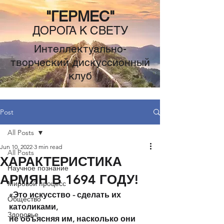
"ГЕРМЕС"
ДОРОГА К СВЕТУ
Интеллектуально-
творческий дискуссионный
клуб
Post
All Posts
Jun 10, 2022
3 min read
All Posts
ХАРАКТЕРИСТИКА
Научное познание
АРМЯН В 1694 ГОДУ!
Мировой процесс
«Это искусство - сделать их 
Общество
католиками,
Здоровье
не объясняя им, насколько они 