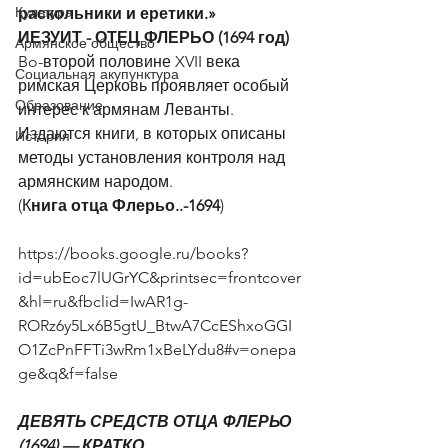
Культура
раскольники и еретики.»
ИЕЗУИТ - ОТЕЦ ФЛЕРЬО (1694 год)
Армянское общество
Bo-второй половине XVII века  
Социальная акупунктура
римская Церковь проявляет особый 
Образование
интерес к армянам Леванты. 
Издаются книги, в которых описаны 
История
методы установления контроля над 
армянским народом. 
(К
нига отца Флерьо..-1694
) 
https://books.google.ru/books?
id=ubEoc7lUGrYC&printsec=frontcover
&hl=ru&fbclid=IwAR1g-
RORz6y5Lx6B5gtU_BtwA7CcEShxoGGI
O1ZcPnFFTi3wRm1xBeLYdu8#v=onepa
ge&q&f=false
ДЕВЯТЬ СРЕДСТВ ОТЦА ФЛЕРЬО 
(1694) — КРАТКО