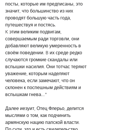
посты, которые им предписаны, это 
значит, что большинство из них 
проводят большую часть года, 
путешествуя и постясь.  
K этим великим подвигам, 
совершаемым ради торговли, они 
добавляют великую умеренность в 
своём поведении. B их среде редко 
случаются громкие скандалы или 
вспышки насилия. Они тотчас теряют 
уважение, которым наделяют 
человека, если замечают, что он 
склонен к поспешным действиям и 
вспышкам гнева..."
Далее иезуит, Отец Флерьо, делится 
мыслями о том, как подчинить 
армянскую нацию папской власти. 
По сути, это и есть свидетельство 