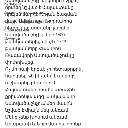
Աստվածաշնչի երկրորդ էջից է, 
Культура
որտեղ նշված է Հայաստանը 
Армянское общество
որպես մարդկության ծագման 
վայր: Ավելի ուշ, 18-րդ դարից 
Социальная акупунктура
հետո, Հայաստանը ջնջվեց 
Образование
Աստվածաշնչից, երբ 1600 
История
թվականներից մինչև 1749 
թվականները Հակոբոս 
Թագավորի Աստվածաշունչը 
փոփոխվեց: 
Ոչ մի հայի երբևէ չի հետաքրքրել 
հարցնել, թե ինչպես է ամբողջ 
աշխարհը ընդունում 
Հայաստանը որպես առաջին 
քրիստոնյա ազգ, սակայն նոր 
Աստվածաշնչում մեր ​​մասին 
նշված է միայն մեկ անգամ: 
Մենք չենք խոսում անգամ 
Արարատի և Նոյի մասին, որոնք 