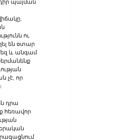
դիր պայման 
իճակը, 
ն 
յունն ու 
ել են օտար 
եզ և անգամ 
սերմանենք 
ության 
 չէ, որ 
: 
ն դրա 
ք հեռավոր 
ւթյան 
զերական 
րագացնում 