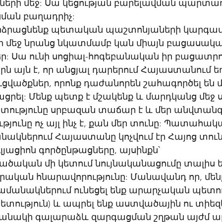
ների մեջ: Սա կեցության բարելավման պարտա
ցման բաղադրիչ: 
արձրացնենք պետական պաշտոնյաների կարգավ
դի մեջ նրանց նկատմամբ կան միայն բացասակա
: Սա ունի սոցիալ-հոգեբանական իր բացատրութ
 այն է, որ անցյալ դարերում Հայաստանում եղ
վածքներ, որոնք դաժանորեն շահագործել են մ
ցրել: Մենք պետք է մշակենք և մարդկանց մեջ 
պետությունը սրբազան տաճար է և մեր անվտանգ
յունը ոչ այլ ինչ է, քան մեր տունը: Պատահական
ակներում Հայաստանը կոչվում էր Հայոց տուն
լյացիոն գործընթացները, այսինքն՝ 
ական մի կետում նույնականացումը տալիս ե
ական հնարավորությունը: Մանավանդ որ, մեն
ամանակներում ունեցել ենք արարչական պետո
ետություն) և ապրել ենք աստվածային ու տիե
մանակի գալարաձև զարգացման շղթան այժմ ա