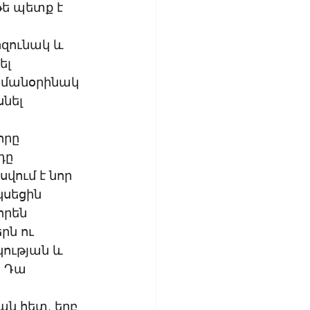
ե պետք է 
զունակ և 
ել 
նմանօրինակ 
նել 
րը 
դը 
վում է նոր 
սեցին 
որեն 
րն ու 
ության և 
: Դա 
ան հետ, երբ 