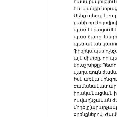
հասարակություն
է և կյանքի նորա
Մենք պետք է բ
քանի որ ժողովր
պատկերացումներ
պատճառը: Խնդիրն
պետական կառուց
ֆիզիկապես ոչնչա
այն միտքը, որ 
երաշխիքը: Պետութ
վաղագույն ժաման
Իսկ առկա սինգու
ժամանակատարած
իրականացման իր
ու վաղնջական ժ
մոդելը(արարչապ
օրենքներով: Ժա