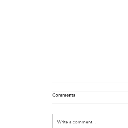
Կոմպրոմիսի չենթարկվող
Comments
հակադիր աշխարհ
Ֆյոդոր Լուկիանովի հետ
կազմակերպված
Write a comment...
«Կոմպրոմիս նախատեսված