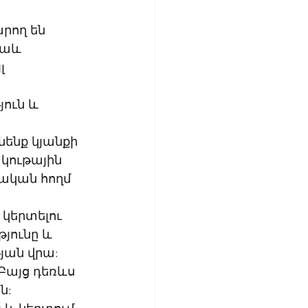
րող են 
նաև 
լ 
ուն և 
ենք կյանքի 
կութային 
սական հողմ 
կերտելու 
ունը և 
յան վրա: 
Բայց դեռևս 
ն: 