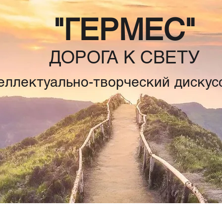
"ГЕРМЕС"
ДОРОГА К СВЕТУ
еллектуально-творческий дискус