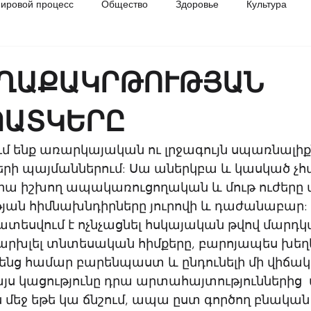
ировой процесс
Общество
Здоровье
Культура
разование
История
ԱՂԱՔԱԿՐԹՈՒԹՅԱՆ
ՊԱՏԿԵՐԸ
մ ենք առարկայական ու լրջագույն սպառնալիք
ի պայմաններում: Սա աներկբա և կասկած չհա
վրա իշխող ապակառուցողական և մութ ուժերը 
ւթյան հիմնախնդիրները յուրովի և դաժանաբար: 
ատեսվում է ոչնչացնել հսկայական թվով մարդկ
րխլել տնտեսական հիմքերը, բարոյապես խեղել
իրենց համար բարենպաստ և ընդունելի մի վիճակի
յս կացությունը դրա արտահայտություններից  մ
 մեջ եթե կա ճնշում, ապա ըստ գործող բնական 