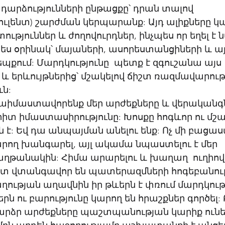
ադարձությունների ընթացքը՝ դրան տալով 
լենտ) շարժման կերպարանք: Այդ ալիքները կա
ւթյուններ և ժողովուրդներ, ինչպես որ եղել է 
ես օրինակ՝ մայաների, ասորեստանցիների և այ
եպքում: Մարդկությունը  պետք է զգուշանա այս 
և երևույթներից՝ մշակելով ճիշտ ռազմավարությ
ն: 
րաիմաստավորենք մեր արժեքները և վերականգն
րիտ իմաստասիրությունը: Խոսքը հոգևոր ու մշա
 է: Եվ դա անպայման անելու ենք: Ոչ մի բացա
կարող խանգարել, այլ ակամա նպաստելու է մեր 
ղթանակին: Հիմա արարելու և խաղաղ  ուղիով 
տ վտանգավոր են պատերազմների հոգեբանությ
ղության աղավնին իր թևերն է փռում մարդկութ
րն ու բարությունը կարող են հրաշքներ գործել: 
բարձր արժեքները պաշտպանության կարիք ունե