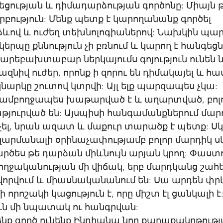
ցության և դիմադարձության գործոնը: Միայն թ
նրբություն: Մենք պետք է կարողանանք գործել 
ևով և ուժեղ տեխնոլոգիաներով: Նախկին պար
երպը քննություն չի բռնում և կարող է հանգեցն
Բարեբախտաբար ներկայումս գոյություն ունեն 
զնիվ ուժեր, որոնք ի զորու են դիմակայել և հաս
արկը շուտով կտրվի: Այլ ելք պարզապես չկա: 
 ամբողջապես խաթարված է և աղարտված, բոլո
թյուրված են: Այսպիսի հանգամանքներում մար
չել, նրան ազատ և մաքուր տարածք է պետք: Սկս
զարմանալի օրինաչափությամբ բոլոր մարդիկ սկ
արծես թե դարձան միևնույն արյան կրող: Փաստ
ողջականության մի վիճակ, երբ մարդկանց շահե
վորվում և միասնականանում են: Սա արդեն փրկ
 որոշակի կացություն է, որը միշտ էլ ցանկալի է
ւն մի նպատակ ու հանգրվան: 
մենք գործ ունենք Ինդիանա նոր քաղաքակրթությ